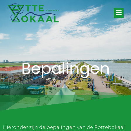
Naar
de
inhoud
springen
Bepalingen
Hieronder zijn de bepalingen van de Rottebokaal